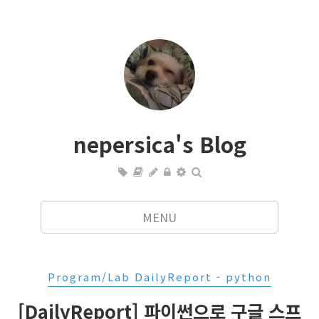
nepersica's Blog
MENU
Program/Lab DailyReport - python
[DailyReport] 파이썬으로 구글 스프