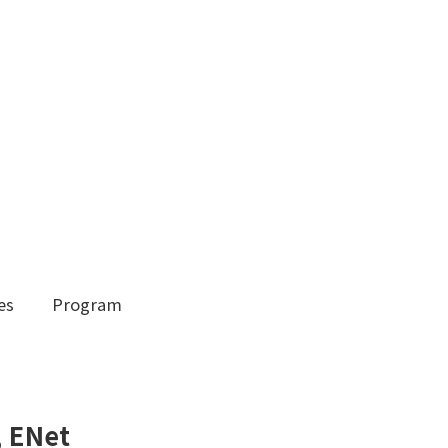
es
Program
, ENet