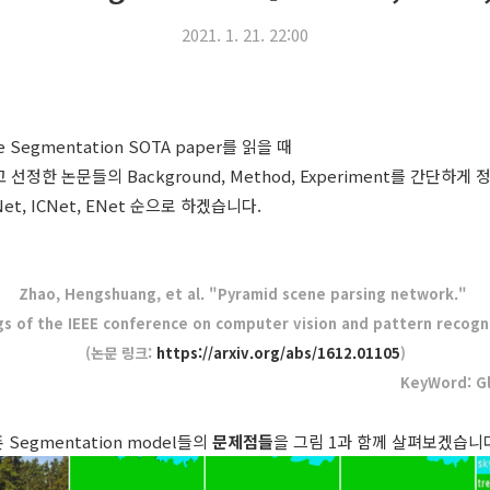
2021. 1. 21. 22:00
 Segmentation SOTA paper를 읽을 때
라고 선정한 논문들의 Background, Method, Experiment를 간단하
t, ICNet, ENet 순으로 하겠습니다.
Zhao, Hengshuang, et al. "Pyramid scene parsing network."
s of the IEEE conference on computer vision and pattern recogni
(논문 링크:
https://arxiv.org/abs/1612.01105
)
KeyWord: Gl
존
Segmentation model들의
문제점들
을 그림 1과 함께 살펴보겠습니