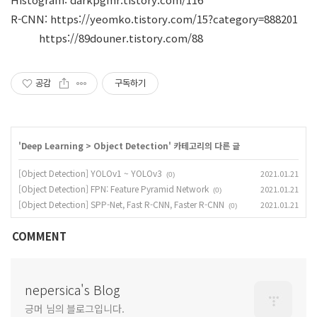
R-CNN:
https://yeomko.tistory.com/15?category=888201
https://89douner.tistory.com/88
공감
구독하기
'
Deep Learning
>
Object Detection
' 카테고리의 다른 글
[Object Detection] YOLOv1 ~ YOLOv3
2021.01.21
(0)
[Object Detection] FPN: Feature Pyramid Network
2021.01.21
(0)
[Object Detection] SPP-Net, Fast R-CNN, Faster R-CNN
2021.01.21
(0)
COMMENT
nepersica's Blog
긍머 님의 블로그입니다.