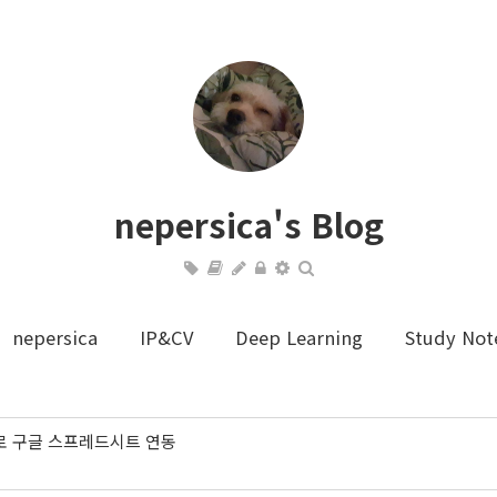
nepersica's Blog
nepersica
IP&CV
Deep Learning
Study Not
read로 구글 스프레드시트 연동